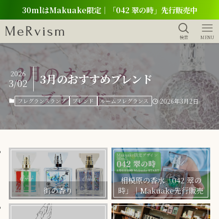
30mlはMakuake限定｜「042 翠の時」先行販売中
検索
MENU
2026
3月のおすすめブレンド
3/02
フレグランスランプ
ブレンド
ルームフレグランス
2026年3月2日
相模原の香水「042 翠の
街の香り
時」｜Makuake先行販売