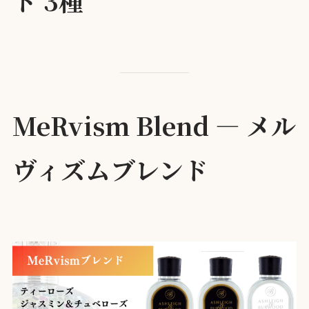
ド 3種
MeRvism Blend — メル
ヴィズムブレンド