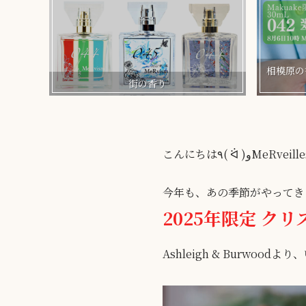
相模原の香
街の香り
こんにちは٩( ᐛ 
今年も、あの季節がやってき
2025年限定 ク
Ashleigh & Burwo