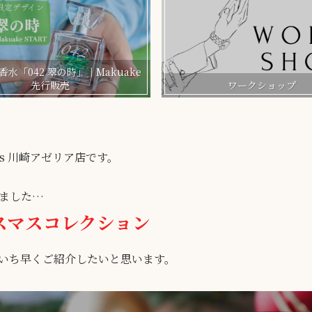
水「042 翠の時」｜Makuake
先行販売
ワークショップ
)وMeRveilles 川崎アゼリア店です。
ました…
リスマスコレクション
odより、いち早くご紹介したいと思います。