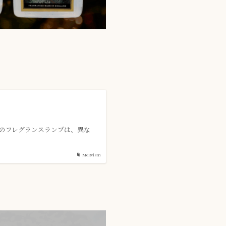
oodのフレグランスランプは、異な
MeRvism