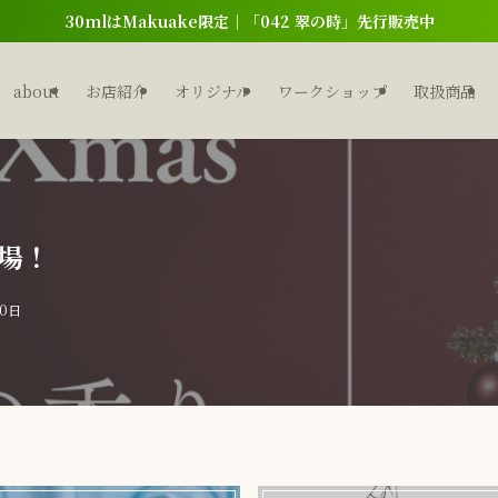
30mlはMakuake限定｜「042 翠の時」先行販売中
about
お店紹介
オリジナル
ワークショップ
取扱商品
登場！
10日