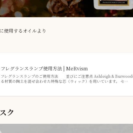
に使用するオイルより
フレグランスランプ使用方法 | MeRvism
フレグランスランプのご使用方法 並びにご注意点 Ashleigh & Burw
る材質の陶土を混ぜ合わせた特殊な芯（ウィック）を用いています。 セ…
スク