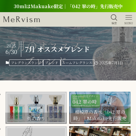
30mlはMakuake限定｜「042 翠の時」先行販売中
検索
MENU
2025
7月 オススメブレンド
6/30
フレグランスランプ
ブレンド
ルームフレグランス
2025年7月1日
相模原の香水「042 翠の
街の香り
時」｜Makuake先行販売