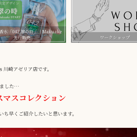
水「042 翠の時」｜Makuake
先行販売
ワークショップ
)وMeRveilles 川崎アゼリア店です。
ました…
リスマスコレクション
odより、いち早くご紹介したいと思います。