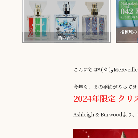
相模原の香
街の香り
こんにちは٩( ᐛ 
今年も、あの季節がやってき
2024年限定 ク
Ashleigh & Burwo