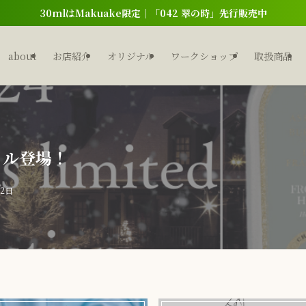
30mlはMakuake限定｜「042 翠の時」先行販売中
about
お店紹介
オリジナル
ワークショップ
取扱商品
イル登場！
月2日