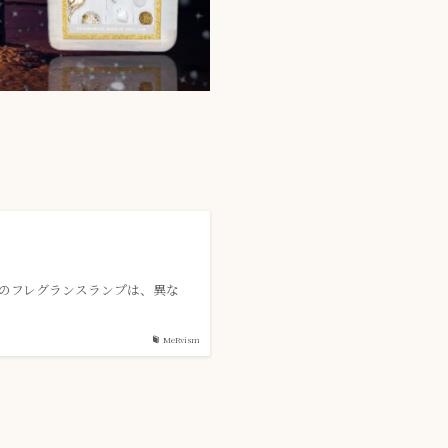
oodのフレグランスランプは、異な
MeRvism