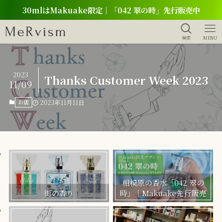
30mlはMakuake限定｜「042 翠の時」先行販売中
検索
MENU
2023
Thanks Customer Week 2023
11/09
お店
2023年11月11日
相模原の香水「042 翠の
街の香り
時」｜Makuake先行販売