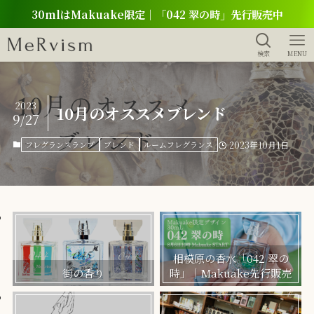
30mlはMakuake限定｜「042 翠の時」先行販売中
検索
MENU
2023
10月のオススメブレンド
9/27
フレグランスランプ
ブレンド
ルームフレグランス
2023年10月1日
相模原の香水「042 翠の
街の香り
時」｜Makuake先行販売