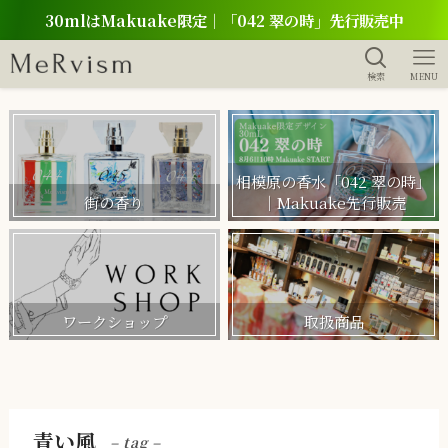
30mlはMakuake限定｜「042 翠の時」先行販売中
検索
MENU
相模原の香水「042 翠の時」
街の香り
｜Makuake先行販売
ワークショップ
取扱商品
青い風
– tag –