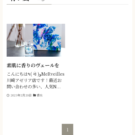
素肌に香りのヴェールを
こんにちは٩( ᐛ )وMeRveilles
川崎アゼリア店です！最近お
問い合わせの多い、人気N...
2023年2月20日
香水
1