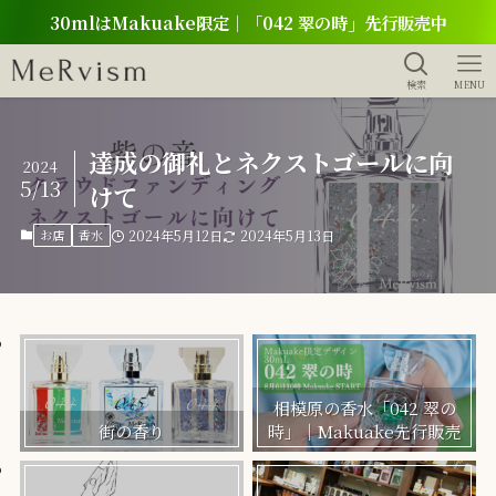
30mlはMakuake限定｜「042 翠の時」先行販売中
検索
MENU
達成の御礼とネクストゴールに向
2024
5/13
けて
お店
香水
2024年5月12日
2024年5月13日
相模原の香水「042 翠の
街の香り
時」｜Makuake先行販売