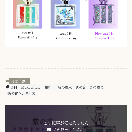
お店
香水
044
MeRveilles.
川崎
川崎の香水
紫の音
街の香り
街の香りシリーズ
この記事が気に入ったら
フォローしてね！