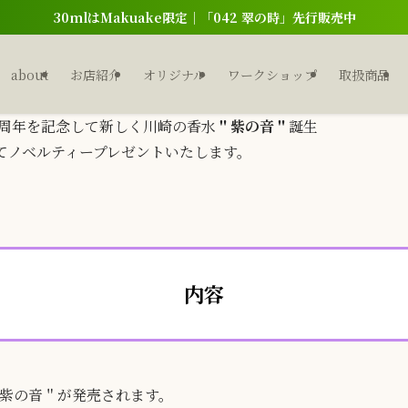
30mlはMakuake限定｜「042 翠の時」先行販売中
about
お店紹介
オリジナル
ワークショップ
取扱商品
00周年を記念して新しく川崎の香水
＂紫の音＂
誕生
にてノベルティープレゼントいたします。
内容
＂紫の音＂が発売されます。