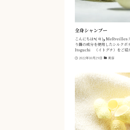
全身シャンプー
こんにちは٩( ᐛ )و MeRveilles 川崎アゼリア店です！ 今回は、みど
り繭の成分を使用したシルクボ
Itoguchi （イトグチ）をご紹介
2022年10月29日
美容