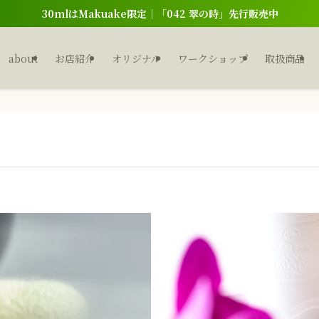
30mlはMakuake限定｜「042 翠の時」先行販売中
about
お店紹介
オリジナル
ワークショップ
取扱商品