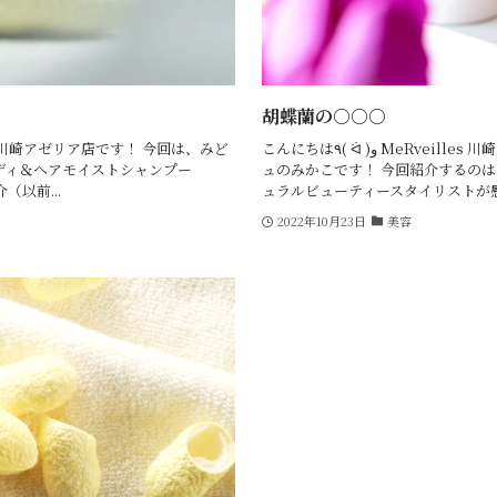
胡蝶蘭の○○○
こんにちは٩( ᐛ )و MeRveilles 川崎アゼリア店コスメコンシェルジ
ディ＆ヘアモイストシャンプー
ュのみかこです！ 今回紹介するの
（以前...
ュラルビューティースタイリストが感.
2022年10月23日
美容