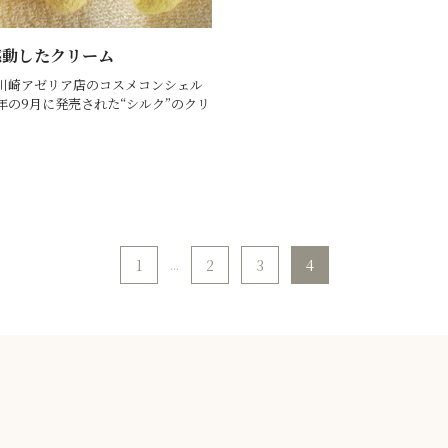
感動したクリーム
年の9月に発売された“シルク”のクリ
1
...
2
3
4